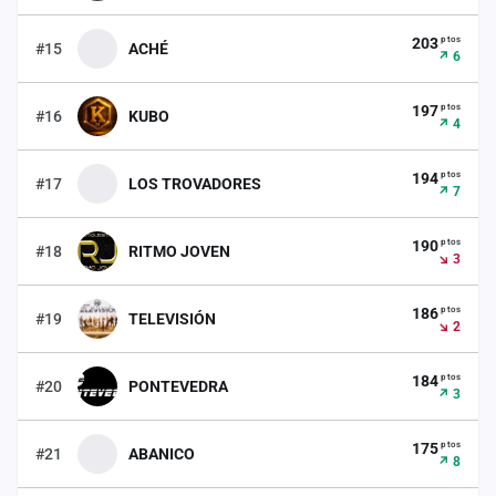
ptos
203
#15
ACHÉ
↗ 6
ptos
197
#16
KUBO
↗ 4
ptos
194
#17
LOS TROVADORES
↗ 7
ptos
190
#18
RITMO JOVEN
↘ 3
ptos
186
#19
TELEVISIÓN
↘ 2
ptos
184
#20
PONTEVEDRA
↗ 3
ptos
175
#21
ABANICO
↗ 8