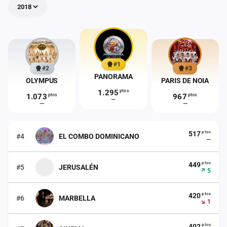
Mapa
de
fiestas
Componentes
#1
#2
#3
Fichajes
PANORAMA
OLYMPUS
PARIS DE NOIA
1.295
ptos
1.073
ptos
967
ptos
Agencias
—
—
—
Rankings
ptos
517
#4
EL COMBO DOMINICANO
—
Vídeos
ptos
449
#5
JERUSALÉN
Anuncios
↗ 5
ptos
420
#6
MARBELLA
Iniciar
↘ 1
sesión
ptos
Crear
402