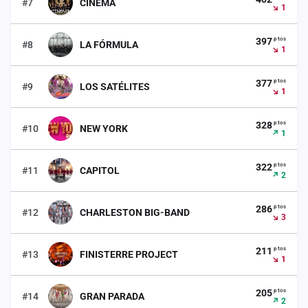
#7
CINEMA
↘ 1
cuenta
Administración
ptos
397
#8
LA FÓRMULA
↘ 1
Contacto
ptos
377
#9
LOS SATÉLITES
↘ 1
ptos
328
#10
NEW YORK
↗ 1
ptos
322
#11
CAPITOL
↗ 2
ptos
286
#12
CHARLESTON BIG-BAND
↘ 3
ptos
211
#13
FINISTERRE PROJECT
↘ 1
ptos
205
#14
GRAN PARADA
↗ 2