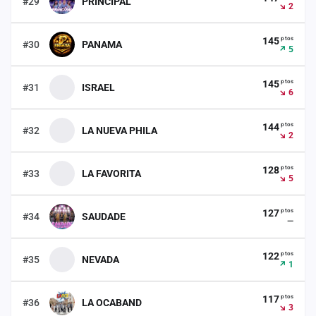
#29
PRINCIPAL
↘ 2
ptos
145
#30
PANAMA
↗ 5
ptos
145
#31
ISRAEL
↘ 6
ptos
144
#32
LA NUEVA PHILA
↘ 2
ptos
128
#33
LA FAVORITA
↘ 5
ptos
127
#34
SAUDADE
—
ptos
122
#35
NEVADA
↗ 1
ptos
117
#36
LA OCABAND
↘ 3