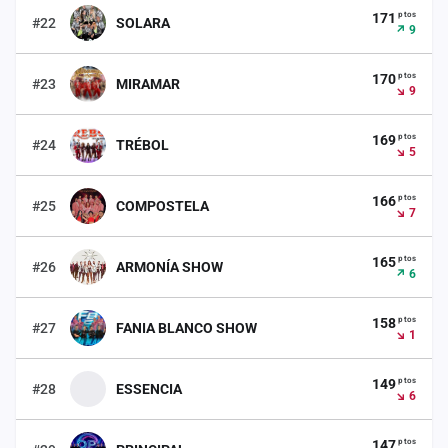
ptos
171
#22
SOLARA
↗ 9
ptos
170
#23
MIRAMAR
↘ 9
ptos
169
#24
TRÉBOL
↘ 5
ptos
166
#25
COMPOSTELA
↘ 7
ptos
165
#26
ARMONÍA SHOW
↗ 6
ptos
158
#27
FANIA BLANCO SHOW
↘ 1
ptos
149
#28
ESSENCIA
↘ 6
ptos
147