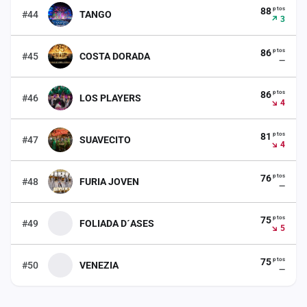
ptos
88
#44
TANGO
↗ 3
ptos
86
#45
COSTA DORADA
—
ptos
86
#46
LOS PLAYERS
↘ 4
ptos
81
#47
SUAVECITO
↘ 4
ptos
76
#48
FURIA JOVEN
—
ptos
75
#49
FOLIADA D´ASES
↘ 5
ptos
75
#50
VENEZIA
—