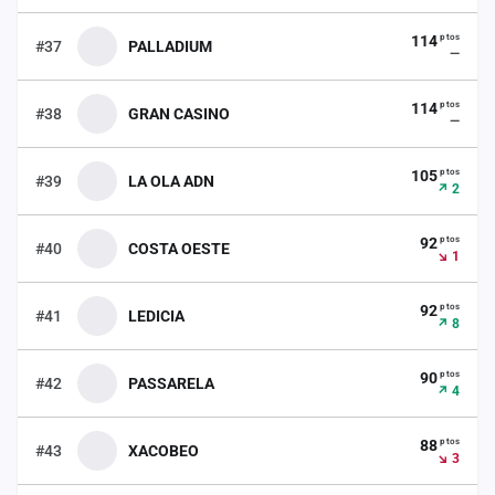
ptos
114
#37
PALLADIUM
—
ptos
114
#38
GRAN CASINO
—
ptos
105
#39
LA OLA ADN
↗ 2
ptos
92
#40
COSTA OESTE
↘ 1
ptos
92
#41
LEDICIA
↗ 8
ptos
90
#42
PASSARELA
↗ 4
ptos
88
#43
XACOBEO
↘ 3