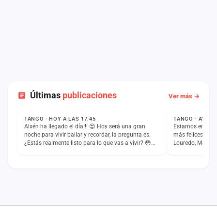
Últimas
publicaciones
Ver más →
ESTADO
ESTADO
TANGO · HOY A LAS 17:45
TANGO · AYER A
Alxén ha llegado el día!!! 😍 Hoy será una gran
Estamos en Galic
noche para vivir bailar y recordar, la pregunta es:
más felices al s
¿Estás realmente listo para lo que vas a vivir? 😳…
Louredo, Mos! Fi
tendremos el…