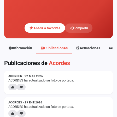
Mapa
de
fiestas
Componentes
Añadir a favoritas
Compartir
Fichajes
Información
Publicaciones
Actuaciones
Co
Agencias
Publicaciones de
Acordes
Rankings
ESTADO
Vídeos
ACORDES · 22 MAY 2026
ACORDES ha actualizado su foto de portada.
Anuncios
ESTADO
Iniciar
ACORDES · 29 ENE 2026
sesión
ACORDES ha actualizado su foto de portada.
Crear