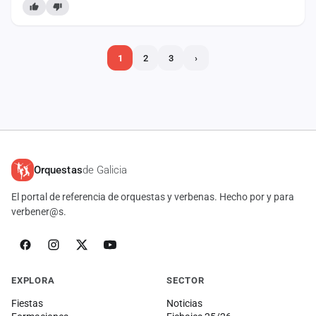
espectáculo para esta temporada…
1
2
3
›
Orquestas
de Galicia
El portal de referencia de orquestas y verbenas. Hecho por y para
verbener@s.
EXPLORA
SECTOR
Fiestas
Noticias