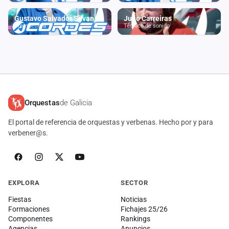
cuenta
Gustavo Salvador Silvan Márquez
Julio Carreiras
Trompetista
Técnico de sonido
Administración
Contacto
Orquestas
de Galicia
El portal de referencia de orquestas y verbenas. Hecho por y para
verbener@s.
EXPLORA
SECTOR
Fiestas
Noticias
Formaciones
Fichajes 25/26
Componentes
Rankings
Agencias
Anuncios