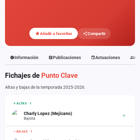
Mapa
de
fiestas
Componentes
Añadir a favoritas
Compartir
Fichajes
Información
Publicaciones
Actuaciones
Co
Agencias
Fichajes de
Punto Clave
Rankings
Altas y bajas de la temporada 2025-2026.
Vídeos
Anuncios
ALTAS · 1
Charly Lopez (Mejicano)
Bajista
Iniciar
sesión
BAJAS · 1
Crear