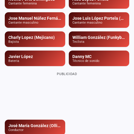
Cantante femenina
Cantante femenina
Mapa
de
fiestas
Jose Manuel Núñez Fernández (Pozas)
Jose Luis López Portela (Selu)
Cantante masculino
Cantante masculino
Componentes
Charly Lopez (Mejicano)
William González (Funkybilly)
Bajista
Teclista
Fichajes
Javier López
Danny MC
Agencias
Bateria
Técnico de sonido
Rankings
PUBLICIDAD
Vídeos
Anuncios
Iniciar
sesión
José María González (Olliños)
Conductor
Crear