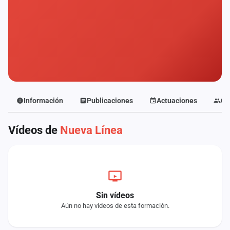
Mapa
de
fiestas
Componentes
Fichajes
Agencias
Información
Publicaciones
Actuaciones
Co
Rankings
Vídeos de
Nueva Línea
Vídeos
Anuncios
Sin vídeos
Iniciar
Aún no hay vídeos de esta formación.
sesión
Crear