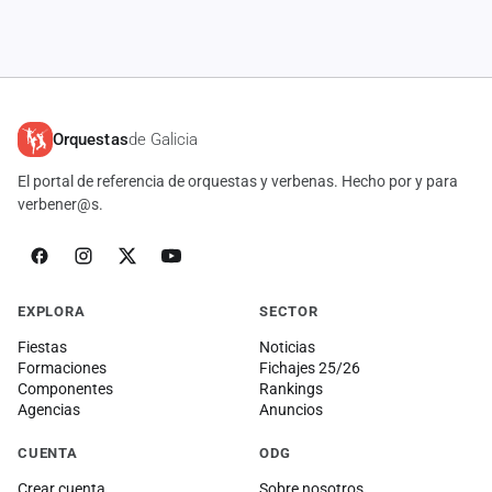
cuenta
Administración
Contacto
Orquestas
de Galicia
El portal de referencia de orquestas y verbenas. Hecho por y para
verbener@s.
EXPLORA
SECTOR
Fiestas
Noticias
Formaciones
Fichajes 25/26
Componentes
Rankings
Agencias
Anuncios
CUENTA
ODG
Crear cuenta
Sobre nosotros