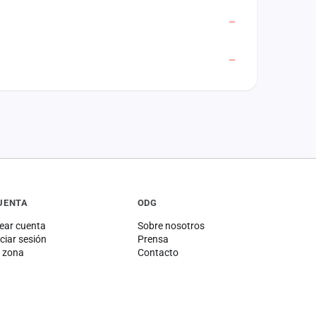
UENTA
ODG
ear cuenta
Sobre nosotros
iciar sesión
Prensa
 zona
Contacto