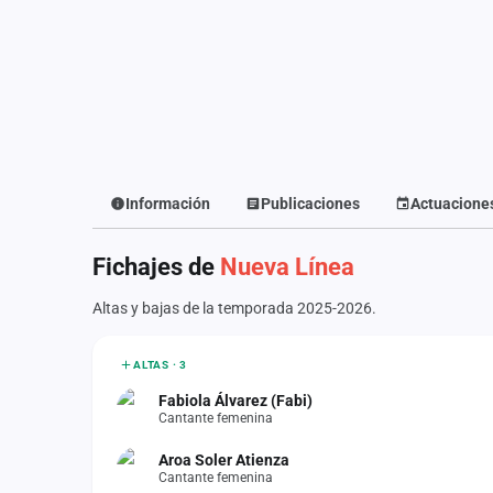
Fichajes
Agencias
Rankings
Vídeos
Anuncios
Información
Publicaciones
Actuacione
Iniciar sesión
Fichajes de
Nueva Línea
Crear cuenta
Altas y bajas de la temporada 2025-2026.
Administración
ALTAS · 3
Contacto
Fabiola Álvarez (Fabi)
Cantante femenina
Aroa Soler Atienza
Cantante femenina