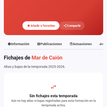
Mapa
de
fiestas
Componentes
Añadir a favoritas
Compartir
Fichajes
Información
Publicaciones
Actuaciones
Co
Agencias
Fichajes de
Mar de Caión
Rankings
Altas y bajas de la temporada 2025-2026.
Vídeos
Anuncios
Iniciar
Sin fichajes esta temporada
sesión
Aún no hay altas ni bajas registradas para esta formación en la
temporada activa.
Crear