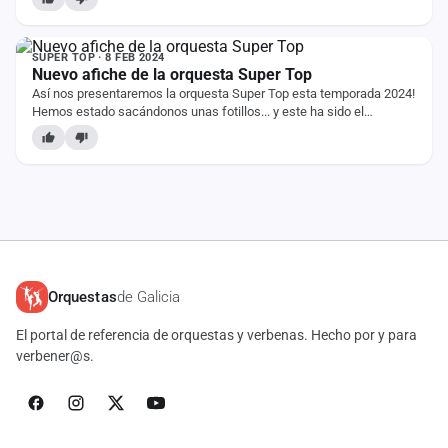
cuenta
NOTICIA
Administración
SUPER TOP · 8 FEB 2024
Nuevo afiche de la orquesta Super Top
Así nos presentaremos la orquesta Super Top esta temporada 2024!
Contacto
Hemos estado sacándonos unas fotillos... y este ha sido el
resultado! Una imagen fresca y…
Orquestas
de Galicia
El portal de referencia de orquestas y verbenas. Hecho por y para
verbener@s.