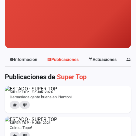
Mapa
de
fiestas
Componentes
Fichajes
Agencias
Información
Publicaciones
Actuaciones
Co
Rankings
Publicaciones de
Super Top
ESTADO
Vídeos
SUPER TOP · 17 JUN 2024
Demasiada gente buena en Pianton!
Anuncios
ESTADO
Iniciar
SUPER TOP · 9 JUN 2024
sesión
Coiro a Tope!
Crear