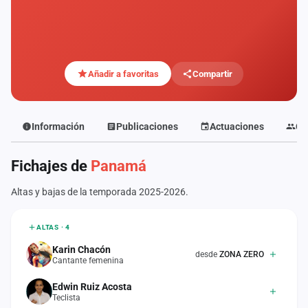
Mapa
de
fiestas
Componentes
Añadir a favoritas
Compartir
Fichajes
Información
Publicaciones
Actuaciones
Co
Agencias
Fichajes de
Panamá
Rankings
Altas y bajas de la temporada 2025-2026.
Vídeos
Anuncios
ALTAS · 4
Karin Chacón
desde
ZONA ZERO
Cantante femenina
Iniciar
sesión
Edwin Ruiz Acosta
Teclista
Crear