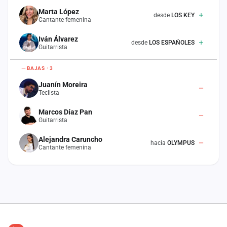
cuenta
Marta López
desde
LOS KEY
Cantante femenina
Administración
Iván Álvarez
desde
LOS ESPAÑOLES
Guitarrista
Contacto
BAJAS · 3
Juanín Moreira
Teclista
Marcos Díaz Pan
Guitarrista
Alejandra Caruncho
hacia
OLYMPUS
Cantante femenina