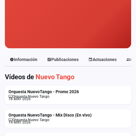
Mapa
de
fiestas
Componentes
Fichajes
Agencias
Información
Publicaciones
Actuaciones
Co
Rankings
Vídeos de
Nuevo Tango
Vídeos
Orquesta NuevoTango - Promo 2026
Orquesta Nuevo Tango
18 MAY 2026
Anuncios
Orquesta NuevoTango - Mix Disco (En vivo)
Iniciar
Orquesta Nuevo Tango
14 MAY 2026
sesión
Crear