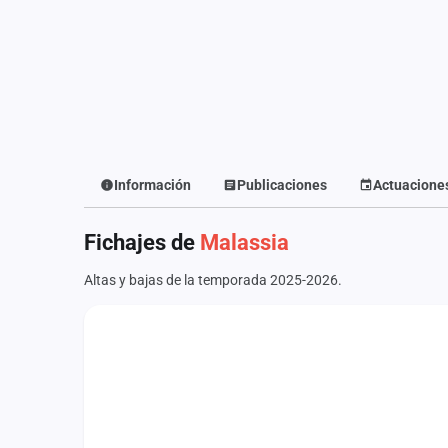
Fichajes
Agencias
Rankings
Vídeos
Anuncios
Información
Publicaciones
Actuacione
Iniciar sesión
Fichajes de
Malassia
Crear cuenta
Altas y bajas de la temporada 2025-2026.
Administración
Contacto