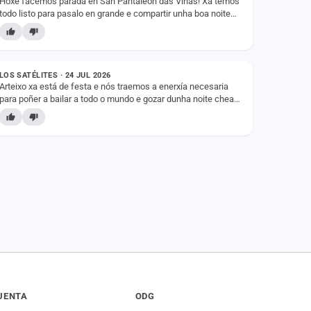
Hoxe facemos parada en San Pantaleón das Viñas! Xa temos
todo listo para pasalo en grande e compartir unha boa noite
de festa con todos vós. ⏰ Arrancamos sobre…
ESTADO
LOS SATÉLITES · 24 JUL 2026
Arteixo xa está de festa e nós traemos a enerxía necesaria
para poñer a bailar a todo o mundo e gozar dunha noite chea
de boa música. ⏰ A festa comeza ás 22:00…
UENTA
ODG