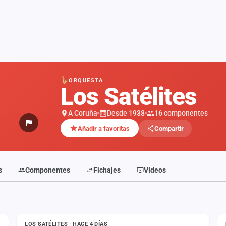
ORQUESTA
Los Satélites
A Coruña
Desde 1938
16 componentes
Añadir a favoritas
Compartir
s
Componentes
Fichajes
Vídeos
ESTADO
LOS SATÉLITES · HACE 4 DÍAS