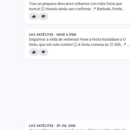
Tras un pequeno descanso voltamos con máis forza que
Fichajes
nunca! 🕦 Horario aínda sen confirmar. 📍 Barbudo, Ponte
Caldelas (Pontevedra) Non quedes na casa e ven…
Agencias
ESTADO
Rankings
LOS SATÉLITES · HACE 6 DÍAS
Vídeos
Seguimos a rolda de verbenas! Hoxe a festa trasládase a O
Sixto, que non volo conten! 🕦 A festa comeza ás 21:30h. 📍 O
Sixto, Vilagarcía de Arousa (Pontevedra).…
Anuncios
Iniciar sesión
Crear cuenta
Administración
Contacto
ESTADO
LOS SATÉLITES · 29 JUL 2026