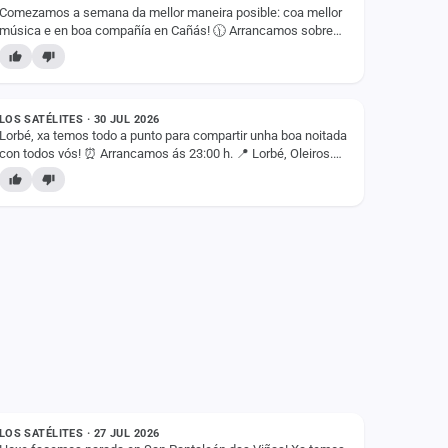
Comezamos a semana da mellor maneira posible: coa mellor
música e en boa compañía en Cañás! 🕦 Arrancamos sobre
as 22:30h. 📍 Cañás, Carral (A Coruña) 🎶…
ESTADO
LOS SATÉLITES · 30 JUL 2026
Lorbé, xa temos todo a punto para compartir unha boa noitada
con todos vós! ⏰ Arrancamos ás 23:00 h. 📍 Lorbé, Oleiros.
Agardámosvos a todos diante do…
ESTADO
LOS SATÉLITES · 27 JUL 2026