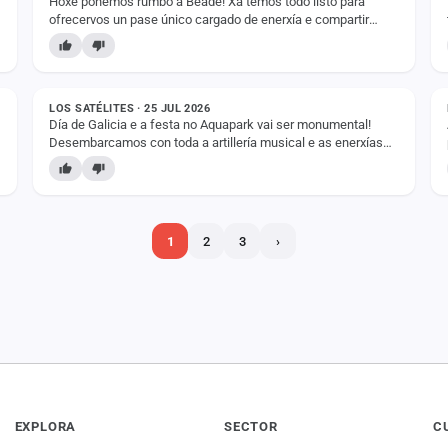
Hoxe poñemos rumbo a Beade! Xa temos todo listo para
ofrecervos un pase único cargado de enerxía e compartir
unha gran noite de festa con todos vós. ⏰…
ESTADO
LOS SATÉLITES · 25 JUL 2026
Día de Galicia e a festa no Aquapark vai ser monumental!
Desembarcamos con toda a artillería musical e as enerxías
ao máximo para facervos vivir un fin de…
1
2
3
›
EXPLORA
SECTOR
C