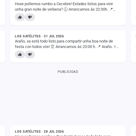
Hoxe poñemos rumbo a Cecebre! Estades listos para vivir
unha gran noite de verbena? 🕦 Arrancamos ás 22:30h. 📍
Cecebre, Cambre (A Coruña) Contamos convosco para…
ESTADO
LOS SATÉLITES · 31 JUL 2026
Araño, xa está todo listo para compartir unha boa noite de
festa con todos vós! ⏰ Arrancamos ás 23:00 h. 📍 Araño. ⚡
Pase único. Agardámosvos a todos diante do…
PUBLICIDAD
ESTADO
LOS SATÉLITES · 28 JUL 2026