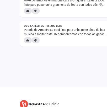
Hoxe poñémonos en marcha cara a Ortigueira! Xa está todo
listo para pasar unha gran noite de festa con todos vós. ⏰
Arrancamos ás 23:00 h. 📍 Ortigueira. 🎵…
ESTADO
LOS SATÉLITES · 26 JUL 2026
Parada de Amoeiro xa está lista para unha noite chea de boa
música e moita festa! Desembarcamos con todas as ganas
do mundo de poñervos a bailar e facervos…
Orquestas
de Galicia