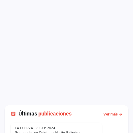
Últimas
publicaciones
Ver más →
ESTADO
LA FUERZA · 8 SEP 2024
Gran noche en Quintana Martín Galíndez.