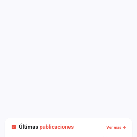
Últimas
publicaciones
Ver más →
ESTADO
NOTICIA