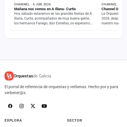
CHANNEL · 6 JUN 2026
CHANNEL · 12 
Mañana nos vemos en A Illana- Curtis
Channel Orques
Hoy sábado estaremos en las grandes fiestas de A
La Orquesta Cha
Illana, Curtis, acompañados de muy buena gente,
2026, después d
los hermanos Fanego, dúo Estrellas, os esperamos,
nuestro nuevo af
estaremos en…
también damos
Orquestas
de Galicia
El portal de referencia de orquestas y verbenas. Hecho por y para
verbener@s.
EXPLORA
SECTOR