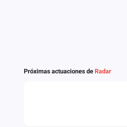
Fichajes
Agencias
Rankings
Vídeos
Anuncios
Iniciar sesión
Próximas actuaciones de
Radar
Crear cuenta
Administración
Contacto