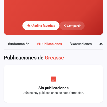
Mapa
de
fiestas
Componentes
Añadir a favoritas
Compartir
Fichajes
Información
Publicaciones
Actuaciones
Co
Agencias
Publicaciones de
Greasse
Rankings
Vídeos
Anuncios
Sin publicaciones
Aún no hay publicaciones de esta formación.
Iniciar
sesión
Crear