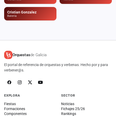
cuenta
Cristian Gonzalez
Administración
Bateria
Contacto
Orquestas
de Galicia
El portal de referencia de orquestas y verbenas. Hecho por y para
verbener@s.
EXPLORA
SECTOR
Fiestas
Noticias
Formaciones
Fichajes 25/26
Componentes
Rankings