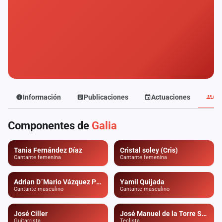
Mapa
de
fiestas
Componentes
Fichajes
Agencias
Información
Publicaciones
Actuaciones
Co
Rankings
Componentes de
Galia
Vídeos
Tania Fernández Díaz
Cristal soley (Cris)
Cantante femenina
Cantante femenina
Anuncios
Adrian D´Mario Vázquez Pantoja
Yamil Quijada
Cantante masculino
Cantante masculino
Iniciar
sesión
José Ciller
José Manuel de la Torre Souto
Crear
Guitarrista
Teclista