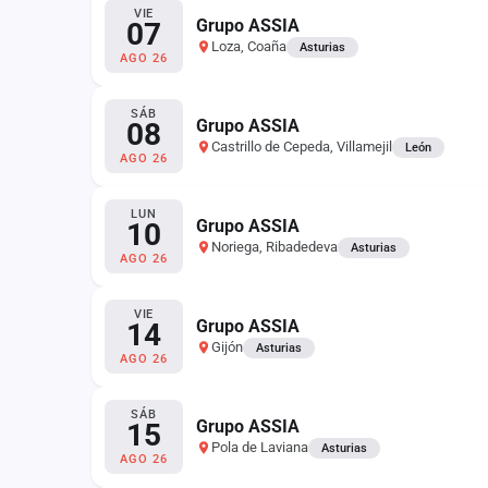
Fichajes
VIE
Grupo ASSIA
07
Loza, Coaña
Asturias
Agencias
AGO 26
Rankings
SÁB
Grupo ASSIA
08
Vídeos
Castrillo de Cepeda, Villamejil
León
AGO 26
Anuncios
LUN
Grupo ASSIA
10
Noriega, Ribadedeva
Asturias
Iniciar sesión
AGO 26
Crear cuenta
VIE
Grupo ASSIA
14
Administración
Gijón
Asturias
AGO 26
Contacto
SÁB
Grupo ASSIA
15
Pola de Laviana
Asturias
AGO 26