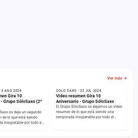
Ver más →
NOTICIA
 3 AGO 2024
SOLO SAXO · 22 JUL 2024
men Gira 10
Video resumen Gira 10
 - Grupo SóloSaxo (2ª
Aniversario - Grupo SóloSaxo
El Grupo SóloSaxo os dejamos un video
resumen de lo que está siendo una
oSaxo os deja un segundo
temporada insuperable por todo el
 de lo que está siendo
norte de España. Trailer Escenario /
a insuperable por todo el
Pantallas LED…
ña. Trailer Escenario /