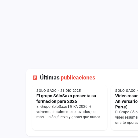
Últimas
publicaciones
NOTICIA
NOTICIA
SOLO SAXO · 21 DIC 2025
SOLO SAXO ·
El grupo SóloSaxo presenta su
Video resu
formación para 2026
Aniversario
El Grupo SóloSaxo l GIRA 2026 🎷
Parte)
volvemos totalmente renovados, con
El Grupo Sól
más ilusión, fuerza y ganas que nunca,
video resumen
pero manteniendo la esencia, la calidad
una temporad
y la energía…
norte de Espa
Pantallas…