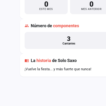
0
0
Fichajes
ESTE MES
MES ANTERIOR
Agencias
Rankings
Número de
componentes
Vídeos
3
Anuncios
Cantantes
Iniciar sesión
La
historia
de Solo Saxo
Crear cuenta
¡Vuelve la fiesta... y más fuerte que nunca!
Administración
Contacto