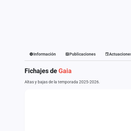
Fichajes
Agencias
Rankings
Vídeos
Anuncios
Información
Publicaciones
Actuacione
Iniciar sesión
Fichajes de
Gaia
Crear cuenta
Altas y bajas de la temporada 2025-2026.
Administración
Contacto