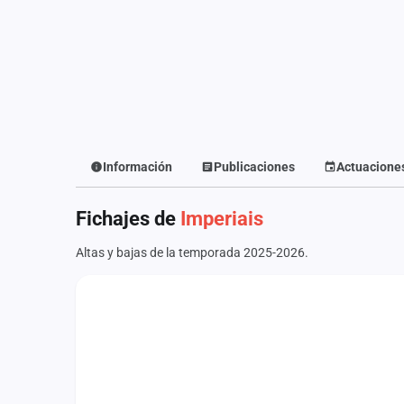
Fichajes
Agencias
Rankings
Vídeos
Anuncios
Información
Publicaciones
Actuacione
Iniciar sesión
Fichajes de
Imperiais
Crear cuenta
Altas y bajas de la temporada 2025-2026.
Administración
Contacto