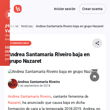
Iniciar sesión
Crear cuenta
¡Hola,
Inicio
Noticias
Andrea Santamaría Riveiro baja en grupo Nazaret
Atrás
Verbener@!
Usuario
invitado
·
COMUNICADO
Inicia
sesión
Andrea Santamaría Riveiro baja en
para
personalizar
grupo Nazaret
Inicio
Andrea Santamaría Riveiro
Noticias
5 de septiembre de 2018
Formaciones
Andrea Santamaría Riveiro
, cantante femenina de
Nazaret
, ha anunciado que causa baja en dicha
Fiestas
formación de cara a la temporada 2018-2019. Andrea, en