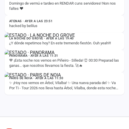
Domingo de vermú e tardeo en RENDAR cuns servidores! Non nos
faltes ❤️
ESTADO
ATENAS · AYER A LAS 23:51
hacked by belilus
ESTADO
LA NOCHE DO GROVE · AYER A LAS 19:40
¿Y dónde repetimos hoy? En este tremendo fiestón. Ouh yeah!!!
ESTADO
PANORAMA · AYER A LAS 11:31
💙 ¡Esta noche nos vemos en Piñeiro - Silleda! ⏰ 00:30 Preparad las
ganas… que nosotros llevamos la fiesta. 🚀🔥
ESTADO
PARIS DE NOIA · AYER A LAS 11:30
✨ ¡Hoy nos vemos en Árbol, Vilalba! ✨ Una nueva parada del ✨ Va
Por Ti - Tour 2026 nos lleva hasta Árbol, Vilalba, donde esta noche
compartiremos con vosotros…