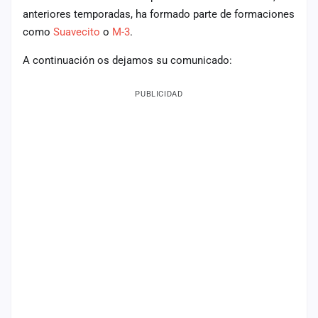
anteriores temporadas, ha formado parte de formaciones
Mapa
como
Suavecito
o
M-3
.
de
fiestas
A continuación os dejamos su comunicado:
Componentes
PUBLICIDAD
Fichajes
Agencias
Rankings
Vídeos
Anuncios
Iniciar
sesión
Crear