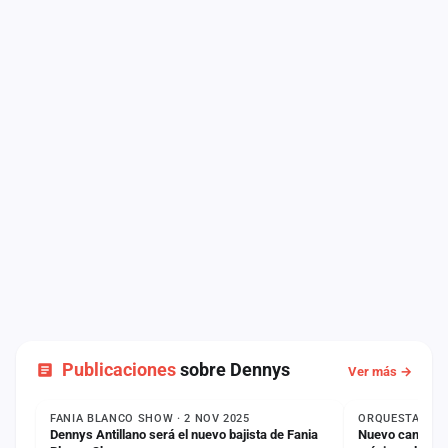
Publicaciones
sobre Dennys
Ver más →
NOTICIA
NOTICIA
FANIA BLANCO SHOW · 2 NOV 2025
ORQUESTAS DE G
Dennys Antillano será el nuevo bajista de Fania
Nuevo canal de 