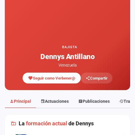
Mapa
de
fiestas
Componentes
Fichajes
BAJISTA
Dennys Antillano
Agencias
Venezuela
Rankings
Seguir como Verbener@
Compartir
Vídeos
Anuncios
Principal
Actuaciones
Publicaciones
Traye
Iniciar
sesión
La
formación actual
de Dennys
Crear