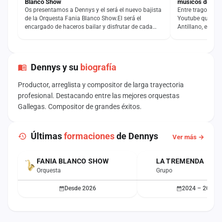
Blanco Show
músicos de la 
Os presentamos a Dennys y el será el nuevo bajista
Entre tragos & m
de la Orquesta Fania Blanco Show.El será el
Youtube que rec
encargado de haceros bailar y disfrutar de cada
Antillano, en do
canción con su…
cantantes y…
Dennys y su
biografía
Productor, arreglista y compositor de larga trayectoria
profesional. Destacando entre las mejores orquestas
Gallegas. Compositor de grandes éxitos.
Últimas
formaciones
de Dennys
Ver más →
FANIA BLANCO SHOW
LA TREMENDA
ACTUAL
Orquesta
Grupo
Desde 2026
2024 – 2025