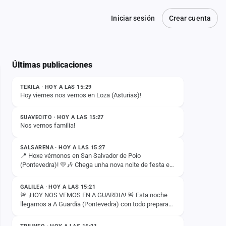
Iniciar sesión
Crear cuenta
Últimas publicaciones
ESTADO
TEKILA · HOY A LAS 15:29
Hoy viernes nos vemos en Loza (Asturias)!
ESTADO
SUAVECITO · HOY A LAS 15:27
Nos vemos familia!
ESTADO
SALSARENA · HOY A LAS 15:27
📍 Hoxe vémonos en San Salvador de Poio
(Pontevedra)! 💛🎶 Chega unha nova noite de festa e
ESTADO
temos moitísimas ganas de compartila con todos vós.
✨ 🤝 Nesta ocasión,…
GALILEA · HOY A LAS 15:21
🚨 ¡HOY NOS VEMOS EN A GUARDIA! 🚨 Esta noche
llegamos a A Guardia (Pontevedra) con todo preparado
ESTADO
para darlo todo sobre el escenario. 🔥🎶 ¡Os
esperamos para…