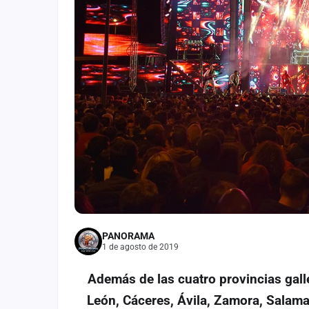
Fichajes
Agencias
Rankings
Vídeos
Anuncios
Iniciar sesión
Crear cuenta
Administración
PANORAMA
Contacto
1 de agosto de 2019
Además de las cuatro provincias galle
León, Cáceres, Ávila, Zamora, Salama