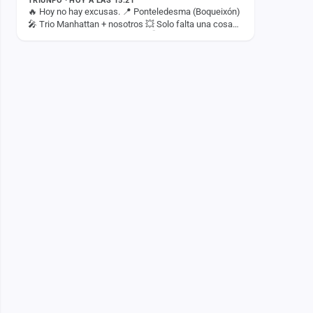
TRIUNFO · HOY A LAS 15:21
🔥 Hoy no hay excusas. 📍 Ponteledesma (Boqueixón)
🎤 Trio Manhattan + nosotros 💥 Solo falta una cosa…
¡TÚ! ¿Quién viene a darlo todo? 👇🎉