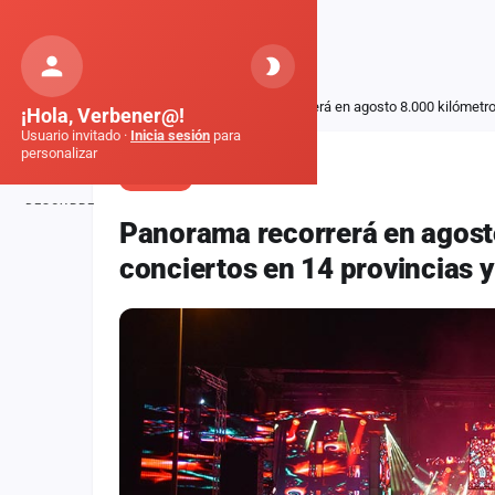
Orquestas
de Galicia
Inicio
Noticias
Panorama recorrerá en agosto 8.000 kilómetros
¡Hola, Verbener@!
Usuario invitado ·
Inicia sesión
para
personalizar
NOTICIA
DESCUBRE
Panorama recorrerá en agosto
Inicio
conciertos en 14 provincias y
Noticias
Formaciones
Fiestas
Mapa de fiestas
Componentes