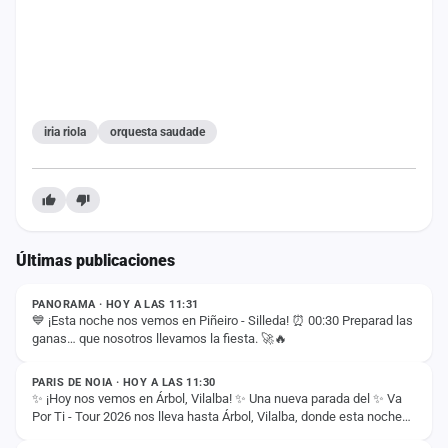
iria riola
orquesta saudade
Últimas publicaciones
ESTADO
PANORAMA · HOY A LAS 11:31
💙 ¡Esta noche nos vemos en Piñeiro - Silleda! ⏰ 00:30 Preparad las
ganas… que nosotros llevamos la fiesta. 🚀🔥
ESTADO
PARIS DE NOIA · HOY A LAS 11:30
✨ ¡Hoy nos vemos en Árbol, Vilalba! ✨ Una nueva parada del ✨ Va
Por Ti - Tour 2026 nos lleva hasta Árbol, Vilalba, donde esta noche
ESTADO
compartiremos con vosotros…