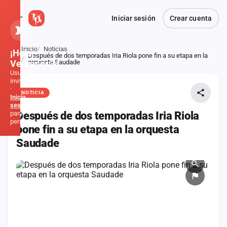
Iniciar sesión
Crear cuenta
Inicio
Noticias
¡Hola,
Después de dos temporadas Iria Riola pone fin a su etapa en la
Atrás
Verbener@!
orquesta Saudade
Usuario
invitado
·
NOTICIA
Inicia
sesión
para
Después de dos temporadas Iria Riola
personalizar
pone fin a su etapa en la orquesta
Saudade
Inicio
Noticias
Formaciones
Fiestas