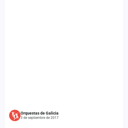
Mapa
de
fiestas
Componentes
Fichajes
Agencias
Rankings
Vídeos
Anuncios
Iniciar
Orquestas de Galicia
sesión
3 de septiembre de 2017
Crear