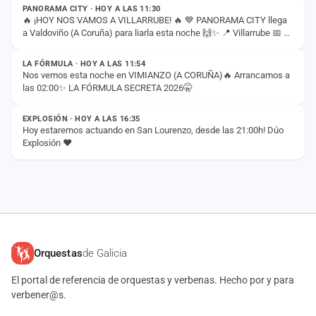
PANORAMA CITY · HOY A LAS 11:30
🔥 ¡HOY NOS VAMOS A VILLARRUBE! 🔥 💙 PANORAMA CITY llega
a Valdoviño (A Coruña) para liarla esta noche 🙌✨ 📍 Villarrube 📅 8
ESTADO
de agosto ⏰ 00:30H ¡Nos vemos esta…
LA FÓRMULA · HOY A LAS 11:54
Nos vemos esta noche en VIMIANZO (A CORUÑA)🔥 Arrancamos a
las 02:00✨ LA FÓRMULA SECRETA 2026🤫
ESTADO
EXPLOSIÓN · HOY A LAS 16:35
Hoy estaremos actuando en San Lourenzo, desde las 21:00h! Dúo
Explosión ❤️
Orquestas
de Galicia
El portal de referencia de orquestas y verbenas. Hecho por y para
verbener@s.