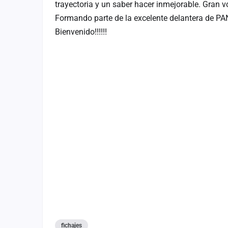
trayectoria y un saber hacer inmejorable. Gran vo
Fichajes
Formando parte de la excelente delantera de PAN
Agencias
Bienvenido!!!!!!
Rankings
Vídeos
Anuncios
Iniciar sesión
Crear cuenta
Administración
Contacto
fichajes