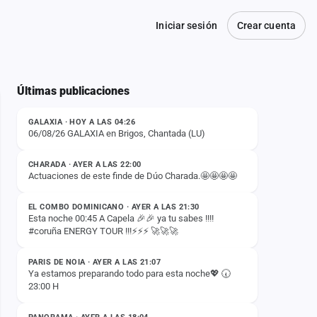
Iniciar sesión
Crear cuenta
Últimas publicaciones
ESTADO
GALAXIA · HOY A LAS 04:26
06/08/26 GALAXIA en Brigos, Chantada (LU)
ESTADO
CHARADA · AYER A LAS 22:00
Actuaciones de este finde de Dúo Charada.🤩🤩🤩🤩
ESTADO
EL COMBO DOMINICANO · AYER A LAS 21:30
Esta noche 00:45 A Capela 🎉🎉 ya tu sabes !!!!
#coruña ENERGY TOUR !!!⚡️⚡️⚡️ 🚀🚀🚀
ESTADO
PARIS DE NOIA · AYER A LAS 21:07
Ya estamos preparando todo para esta noche💖 🕢
23:00 H
ESTADO