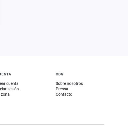
UENTA
ODG
ear cuenta
Sobre nosotros
iciar sesión
Prensa
 zona
Contacto