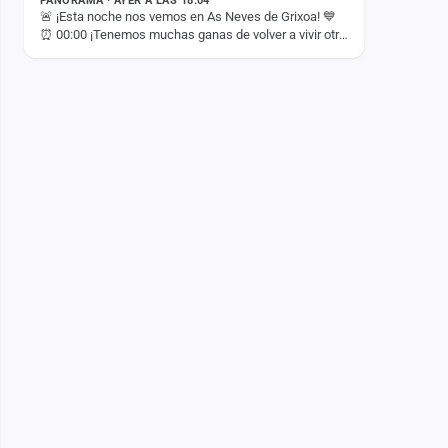
PANORAMA · AYER A LAS 18:04
🚨 ¡Esta noche nos vemos en As Neves de Grixoa! 💙
⏰ 00:00 ¡Tenemos muchas ganas de volver a vivir otra
noche inolvidable con vosotros! 🚀✨