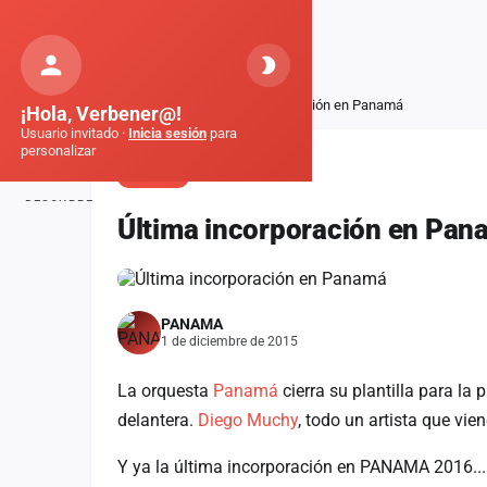
Orquestas
de Galicia
Inicio
Noticias
Última incorporación en Panamá
¡Hola, Verbener@!
Usuario invitado ·
Inicia sesión
para
personalizar
NOTICIA
DESCUBRE
Última incorporación en Pan
Inicio
Noticias
PANAMA
Formaciones
1 de diciembre de 2015
Fiestas
La orquesta
Panamá
cierra su plantilla para l
Mapa de fiestas
delantera.
Diego Muchy
, todo un artista que vie
Componentes
Y ya la última incorporación en PANAMA 2016...