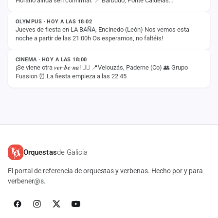
Horario aínda sen confirmar. 📍 Barbudo, Ponte Caldelas
ESTADO
(Pontevedra) Non quedes na casa e ven…
OLYMPUS · HOY A LAS 18:02
Jueves de fiesta en LA BAÑA, Encinedo (León) Nos vemos esta
noche a partir de las 21:00h Os esperamos, no faltéis!
ESTADO
CINEMA · HOY A LAS 18:00
¡Se viene otra 𝒗𝒆𝒓-𝒃𝒆-𝒏𝒂! ❤️‍🔥 📍Velouzás, Paderne (Co) 👥 Grupo
Fussion ⏰ La fiesta empieza a las 22:45
Orquestas
de Galicia
El portal de referencia de orquestas y verbenas. Hecho por y para
verbener@s.