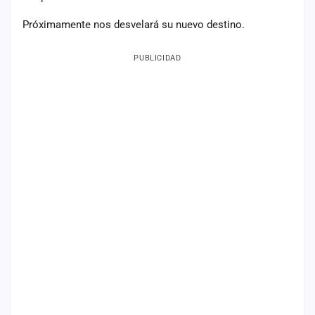
Mapa
Próximamente nos desvelará su nuevo destino.
de
fiestas
PUBLICIDAD
Componentes
Fichajes
Agencias
Rankings
Vídeos
Anuncios
Iniciar
sesión
Crear