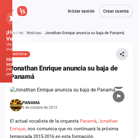
Iniciar sesión
Crear cuenta
¡Hola,
Inicio
Noticias
Jonathan Enrique anuncia su baja de Panamá
Atrás
Verbener@!
Usuario
invitado
·
NOTICIA
Inicia
sesión
Jonathan Enrique anuncia su baja de
para
personalizar
Panamá
Inicio
PANAMA
Noticias
6 de octubre de 2015
Formaciones
El actual vocalista de la orquesta
Panamá
,
Jonathan
Enrique
, nos comunica que no continuará la próxima
Fiestas
temporada 2015-2016 en esta formación.