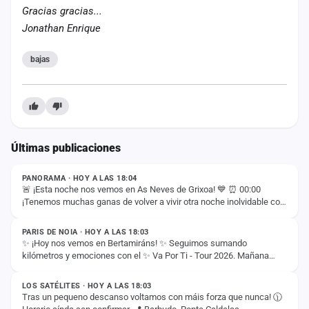
Gracias gracias...
Jonathan Enrique
bajas
Últimas publicaciones
ESTADO
PANORAMA · HOY A LAS 18:04
🚨 ¡Esta noche nos vemos en As Neves de Grixoa! 💙 ⏰ 00:00
¡Tenemos muchas ganas de volver a vivir otra noche inolvidable con
ESTADO
vosotros! 🚀✨
PARIS DE NOIA · HOY A LAS 18:03
✨ ¡Hoy nos vemos en Bertamiráns! ✨ Seguimos sumando
kilómetros y emociones con el ✨ Va Por Ti - Tour 2026. Mañana
ESTADO
llega el momento de disfrutar juntos de un…
LOS SATÉLITES · HOY A LAS 18:03
Tras un pequeno descanso voltamos con máis forza que nunca! 🕦