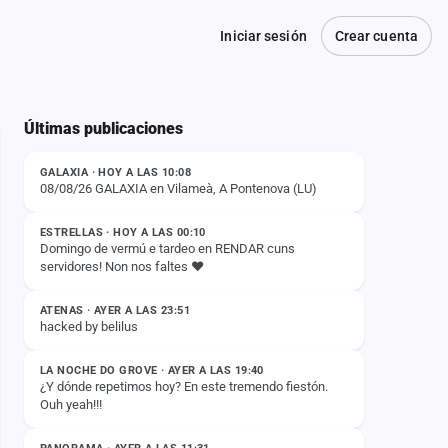
Iniciar sesión
Crear cuenta
Últimas publicaciones
ESTADO
GALAXIA · HOY A LAS 10:08
08/08/26 GALAXIA en Vilameà, A Pontenova (LU)
ESTADO
ESTRELLAS · HOY A LAS 00:10
Domingo de vermú e tardeo en RENDAR cuns
servidores! Non nos faltes ❤️
ESTADO
ATENAS · AYER A LAS 23:51
hacked by belilus
ESTADO
LA NOCHE DO GROVE · AYER A LAS 19:40
¿Y dónde repetimos hoy? En este tremendo fiestón.
Ouh yeah!!!
ESTADO