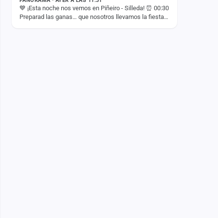
PANORAMA · AYER A LAS 11:31
💙 ¡Esta noche nos vemos en Piñeiro - Silleda! ⏰ 00:30
Preparad las ganas… que nosotros llevamos la fiesta.
🚀🔥