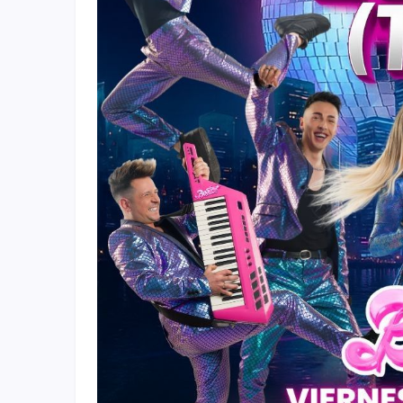
Fichajes
Agencias
Rankings
Vídeos
Anuncios
Iniciar sesión
Crear cuenta
Administración
Contacto