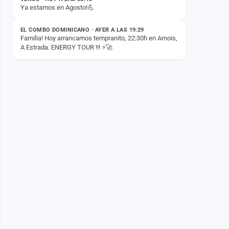
Ya estamos en Agosto!💪
ESTADO
EL COMBO DOMINICANO · AYER A LAS 19:29
Familia! Hoy arrancamos tempranito, 22:30h en Arnois,
A Estrada. ENERGY TOUR !!! ⚡️🚀