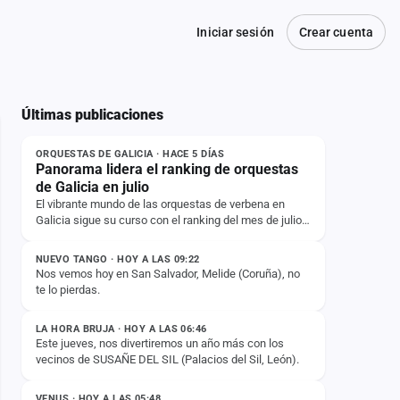
Iniciar sesión
Crear cuenta
Últimas publicaciones
NOTICIA
ORQUESTAS DE GALICIA · HACE 5 DÍAS
Panorama lidera el ranking de orquestas
de Galicia en julio
El vibrante mundo de las orquestas de verbena en
Galicia sigue su curso con el ranking del mes de julio,
ESTADO
donde Panorama se mantiene firme en la primera…
NUEVO TANGO · HOY A LAS 09:22
Nos vemos hoy en San Salvador, Melide (Coruña), no
te lo pierdas.
ESTADO
LA HORA BRUJA · HOY A LAS 06:46
Este jueves, nos divertiremos un año más con los
vecinos de SUSAÑE DEL SIL (Palacios del Sil, León).
ESTADO
VENUS · HOY A LAS 05:48