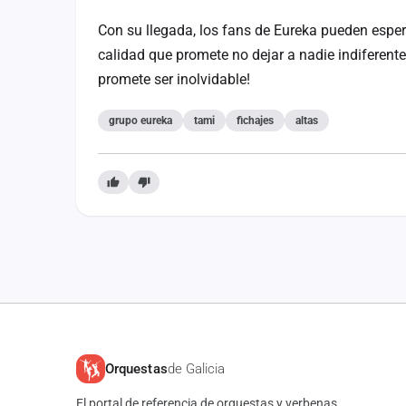
Con su llegada, los fans de Eureka pueden espe
calidad que promete no dejar a nadie indiferen
promete ser inolvidable!
grupo eureka
tami
fichajes
altas
Orquestas
de Galicia
El portal de referencia de orquestas y verbenas.