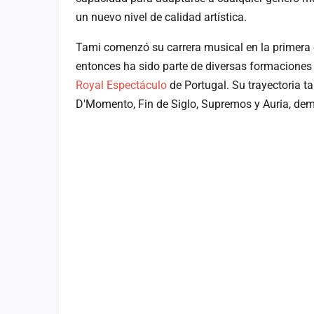
Fichajes
un nuevo nivel de calidad artística.
Agencias
Tami comenzó su carrera musical en la primera
entonces ha sido parte de diversas formaciones
Rankings
Royal Espectáculo
de Portugal. Su trayectoria t
Vídeos
D'Momento, Fin de Siglo, Supremos y Auria, demos
Anuncios
Iniciar sesión
Crear cuenta
Administración
Contacto