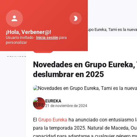
Orquestas
de Galicia
Inicio
Noticias
Novedades en Grupo Eureka, Tami es la nuev
¡Hola, Verbener@!
Usuario invitado ·
Inicia sesión
para
personalizar
NOTICIA
DESCUBRE
Novedades en Grupo Eureka, 
Inicio
deslumbrar en 2025
Noticias
Formaciones
EUREKA
Fiestas
21 de noviembre de 2024
Mapa de fiestas
El
Grupo Eureka
ha anunciado con entusiasmo l
para la temporada 2025. Natural de Maceda, Our
Componentes
capacidad para adaptarse a cualquier género mus