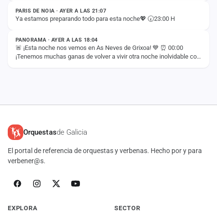
PARIS DE NOIA · AYER A LAS 21:07
Ya estamos preparando todo para esta noche💖 🕢23:00 H
ESTADO
PANORAMA · AYER A LAS 18:04
🚨 ¡Esta noche nos vemos en As Neves de Grixoa! 💙 ⏰ 00:00
¡Tenemos muchas ganas de volver a vivir otra noche inolvidable con
vosotros! 🚀✨
Orquestas
de Galicia
El portal de referencia de orquestas y verbenas. Hecho por y para
verbener@s.
EXPLORA
SECTOR