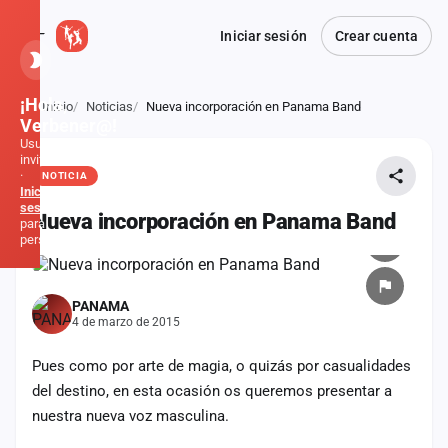
Iniciar sesión
Crear cuenta
¡Hola,
Inicio
Noticias
Nueva incorporación en Panama Band
Atrás
Verbener@!
Usuario
invitado
·
NOTICIA
Inicia
sesión
Nueva incorporación en Panama Band
para
personalizar
Inicio
PANAMA
4 de marzo de 2015
Noticias
Pues como por arte de magia, o quizás por casualidades
Formaciones
del destino, en esta ocasión os queremos presentar a
nuestra nueva voz masculina.
Fiestas