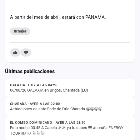
cuenta
A partir del mes de abril, estará con PANAMA.
Administración
fichajes
Contacto
Últimas publicaciones
ESTADO
GALAXIA · HOY A LAS 04:26
06/08/26 GALAXIA en Brigos, Chantada (LU)
ESTADO
CHARADA · AYER A LAS 22:00
Actuaciones de este finde de Dúo Charada.🤩🤩🤩🤩
ESTADO
EL COMBO DOMINICANO · AYER A LAS 21:30
Esta noche 00:45 A Capela 🎉🎉 ya tu sabes !!!! #coruña ENERGY
TOUR !!!⚡️⚡️⚡️ 🚀🚀🚀
ESTADO