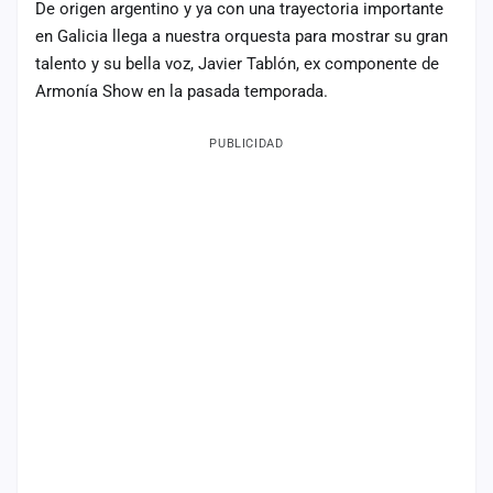
De origen argentino y ya con una trayectoria importante
Mapa
en Galicia llega a nuestra orquesta para mostrar su gran
de
talento y su bella voz, Javier Tablón, ex componente de
fiestas
Armonía Show en la pasada temporada.
Componentes
PUBLICIDAD
Fichajes
Agencias
Rankings
Vídeos
Anuncios
Iniciar
sesión
Crear