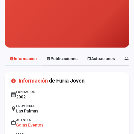
Mapa
de
fiestas
Componentes
Fichajes
Agencias
Información
Publicaciones
Actuaciones
Co
Rankings
Información
de Furia Joven
Vídeos
FUNDACIÓN
2002
Anuncios
PROVINCIA
Las Palmas
Iniciar
AGENCIA
sesión
Gaias Eventos
Crear