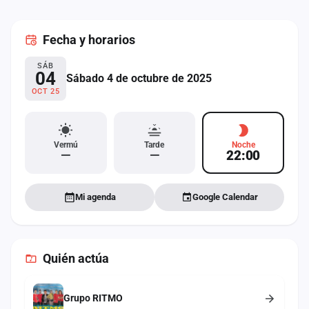
cuenta
Fecha
y horarios
Administración
SÁB
Contacto
04
Sábado 4 de octubre de 2025
OCT 25
Vermú
Tarde
Noche
—
—
22:00
Mi agenda
Google Calendar
Quién actúa
Grupo RITMO