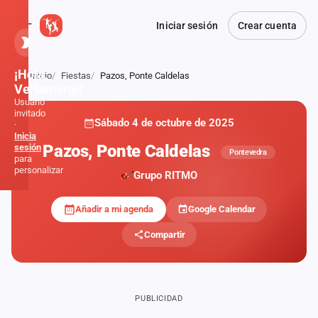
Iniciar sesión
Crear cuenta
¡Hola,
Inicio
Fiestas
Pazos, Ponte Caldelas
Atrás
Verbener@!
Usuario
invitado
Sábado 4 de octubre de 2025
·
Inicia
Pazos, Ponte Caldelas
sesión
Pontevedra
para
personalizar
Grupo RITMO
Añadir a mi agenda
Google Calendar
Inicio
Compartir
Noticias
Formaciones
PUBLICIDAD
Fiestas