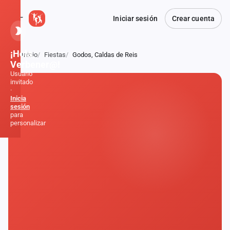
Iniciar sesión
Crear cuenta
¡Hola,
Inicio
Fiestas
Godos, Caldas de Reis
Atrás
Verbener@!
Usuario
invitado
·
Inicia
sesión
para
personalizar
Inicio
Noticias
Formaciones
Fiestas