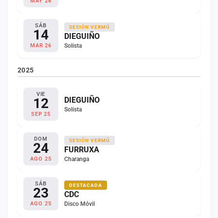
MAY 26
SÁB
SESIÓN VERMÚ
14
DIEGUIÑO
Solista
MAR 26
2025
VIE
12
DIEGUIÑO
Solista
SEP 25
DOM
SESIÓN VERMÚ
24
FURRUXA
Charanga
AGO 25
SÁB
DESTACADA
23
CDC
Disco Móvil
AGO 25