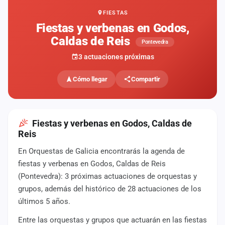
FIESTAS
Mapa
de
Fiestas y verbenas en Godos,
fiestas
Caldas de Reis
Pontevedra
Componentes
3 actuaciones próximas
Fichajes
Cómo llegar
Compartir
Agencias
Rankings
Fiestas y verbenas en Godos, Caldas de
Reis
Vídeos
En Orquestas de Galicia encontrarás la agenda de
fiestas y verbenas en Godos, Caldas de Reis
Anuncios
(Pontevedra): 3 próximas actuaciones de orquestas y
grupos, además del histórico de 28 actuaciones de los
Iniciar
últimos 5 años.
sesión
Entre las orquestas y grupos que actuarán en las fiestas
Crear