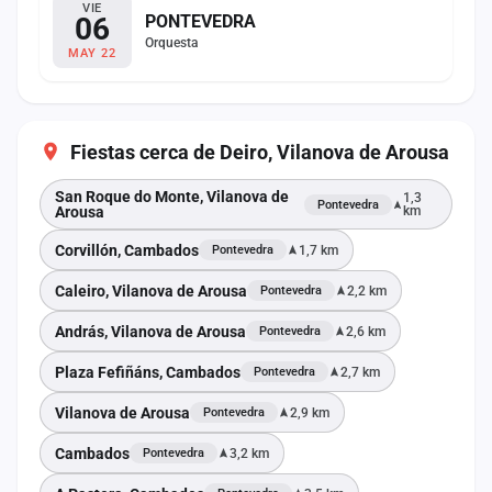
VIE
06
PONTEVEDRA
Orquesta
MAY 22
Fiestas cerca de Deiro, Vilanova de Arousa
San Roque do Monte, Vilanova de
1,3
Pontevedra
Arousa
km
Corvillón, Cambados
1,7 km
Pontevedra
Caleiro, Vilanova de Arousa
2,2 km
Pontevedra
András, Vilanova de Arousa
2,6 km
Pontevedra
Plaza Fefiñáns, Cambados
2,7 km
Pontevedra
Vilanova de Arousa
2,9 km
Pontevedra
Cambados
3,2 km
Pontevedra