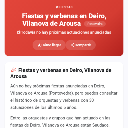
FIESTAS
Mapa
de
Fiestas y verbenas en Deiro,
fiestas
Vilanova de Arousa
Pontevedra
Componentes
Todavía no hay próximas actuaciones anunciadas
Fichajes
Cómo llegar
Compartir
Agencias
Rankings
Fiestas y verbenas en Deiro, Vilanova de
Arousa
Vídeos
Aún no hay próximas fiestas anunciadas en Deiro,
Vilanova de Arousa (Pontevedra), pero puedes consultar
Anuncios
el histórico de orquestas y verbenas con 30
actuaciones de los últimos 5 años.
Iniciar
sesión
Entre las orquestas y grupos que han actuado en las
fiestas de Deiro, Vilanova de Arousa están Saudade,
Crear