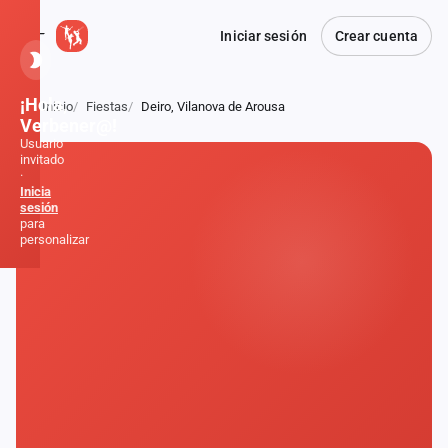
Iniciar sesión
Crear cuenta
¡Hola,
Inicio
Fiestas
Deiro, Vilanova de Arousa
Atrás
Verbener@!
Usuario
invitado
·
Inicia
sesión
para
personalizar
Inicio
Noticias
Formaciones
Fiestas