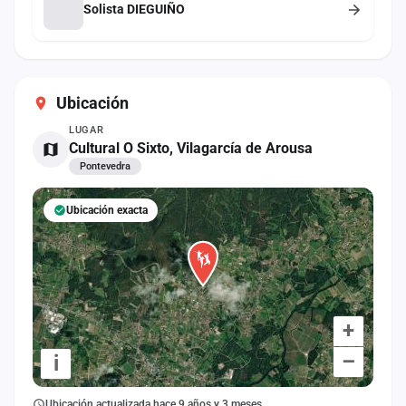
Solista DIEGUIÑO
Ubicación
LUGAR
Cultural O Sixto, Vilagarcía de Arousa
Pontevedra
Ubicación exacta
+
–
i
Ubicación actualizada hace 9 años y 3 meses