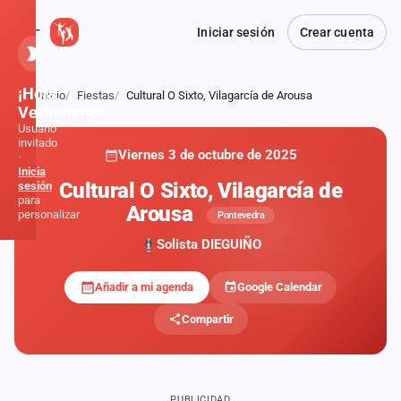
Iniciar sesión
Crear cuenta
¡Hola,
Inicio
Fiestas
Cultural O Sixto, Vilagarcía de Arousa
Atrás
Verbener@!
Usuario
invitado
Viernes 3 de octubre de 2025
·
Inicia
Cultural O Sixto, Vilagarcía de
sesión
para
Arousa
personalizar
Pontevedra
Solista DIEGUIÑO
Inicio
Añadir a mi agenda
Google Calendar
Noticias
Compartir
Formaciones
Fiestas
PUBLICIDAD