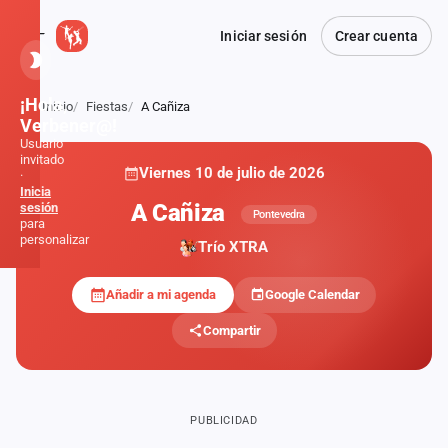
Iniciar sesión
Crear cuenta
¡Hola,
Inicio
Fiestas
A Cañiza
Atrás
Verbener@!
Usuario
invitado
Viernes 10 de julio de 2026
·
Inicia
A Cañiza
sesión
Pontevedra
para
personalizar
Trío XTRA
Añadir a mi agenda
Google Calendar
Inicio
Compartir
Noticias
Formaciones
PUBLICIDAD
Fiestas