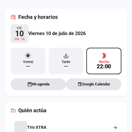
cuenta
Fecha
y horarios
Administración
VIE
Contacto
10
Viernes 10 de julio de 2026
JUL 26
Vermú
Tarde
Noche
—
—
22:00
Mi agenda
Google Calendar
Quién actúa
Trío XTRA