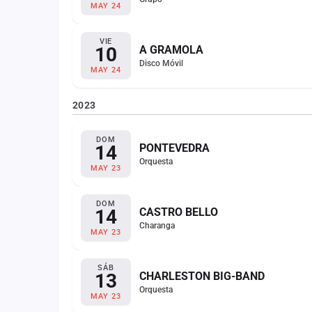
MAY 24
VIE
10
A GRAMOLA
Disco Móvil
MAY 24
2023
DOM
14
PONTEVEDRA
Orquesta
MAY 23
DOM
14
CASTRO BELLO
Charanga
MAY 23
SÁB
13
CHARLESTON BIG-BAND
Orquesta
MAY 23