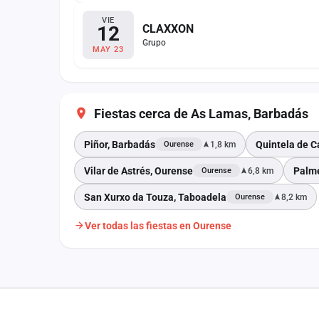
VIE
12
CLAXXON
Grupo
MAY 23
Fiestas cerca de As Lamas, Barbadás
Piñor, Barbadás
Quintela de 
1,8 km
Ourense
Vilar de Astrés, Ourense
Palmé
6,8 km
Ourense
San Xurxo da Touza, Taboadela
8,2 km
Ourense
Ver todas las fiestas en Ourense