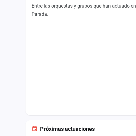
Fichajes
Entre las orquestas y grupos que han actuado e
Parada.
Agencias
Rankings
Vídeos
Anuncios
Iniciar sesión
Crear cuenta
Administración
Contacto
Próximas actuaciones