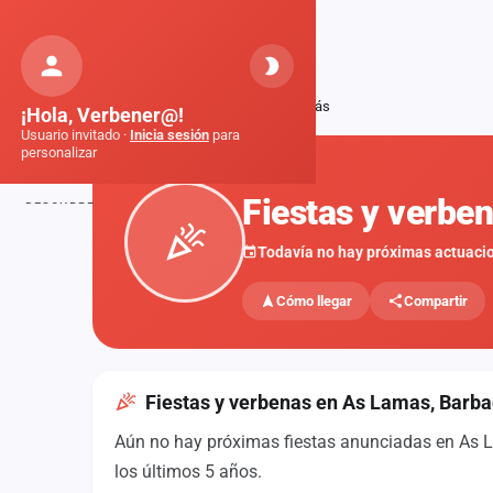
Orquestas
de Galicia
Inicio
Fiestas
As Lamas, Barbadás
¡Hola, Verbener@!
Usuario invitado ·
Inicia sesión
para
personalizar
FIESTAS
Fiestas y verbe
DESCUBRE
Inicio
Todavía no hay próximas actuaci
Noticias
Cómo llegar
Compartir
Formaciones
Fiestas
Fiestas y verbenas en As Lamas, Barb
Mapa de fiestas
Aún no hay próximas fiestas anunciadas en As L
Componentes
los últimos 5 años.