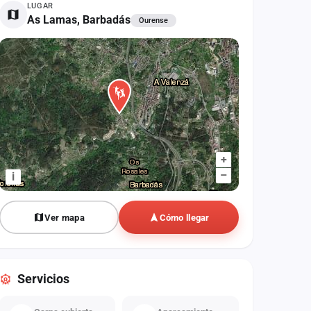
LUGAR
As Lamas, Barbadás
Ourense
+
–
i
Ver mapa
Cómo llegar
Servicios