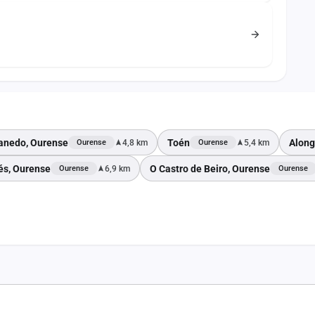
Canedo, Ourense
Toén
Along
4,8 km
5,4 km
Ourense
Ourense
s, Ourense
O Castro de Beiro, Ourense
6,9 km
Ourense
Ourense