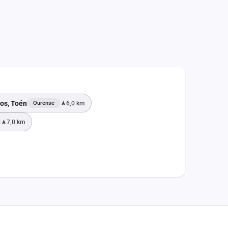
os, Toén
6,0 km
Ourense
7,0 km