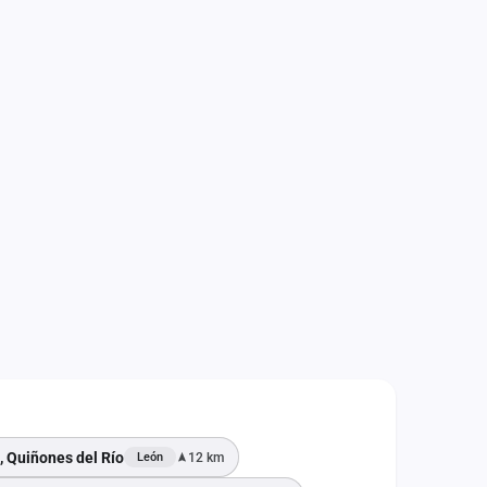
, Quiñones del Río
12 km
León