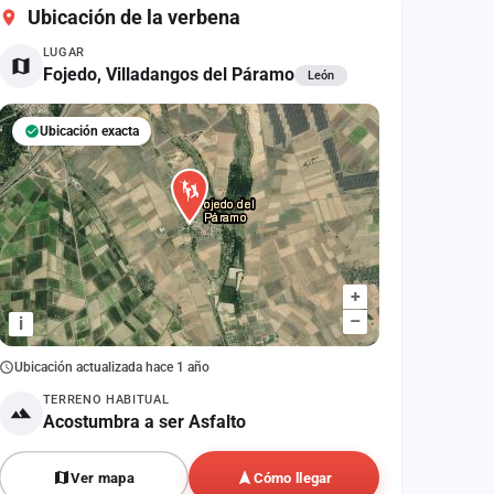
Ubicación de la verbena
LUGAR
Fojedo, Villadangos del Páramo
León
Ubicación exacta
+
–
i
Ubicación actualizada hace 1 año
TERRENO HABITUAL
Acostumbra a ser Asfalto
Ver mapa
Cómo llegar