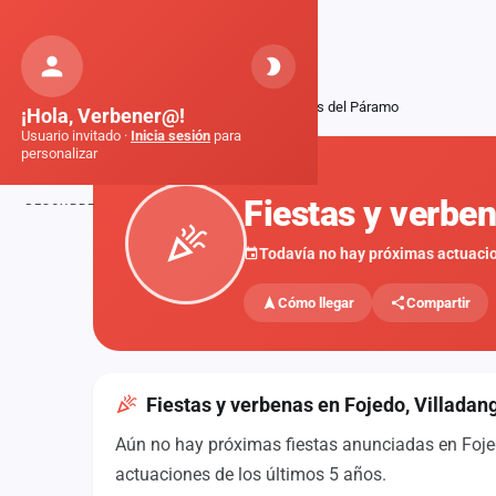
Orquestas
de Galicia
Inicio
Fiestas
Fojedo, Villadangos del Páramo
¡Hola, Verbener@!
Usuario invitado ·
Inicia sesión
para
personalizar
FIESTAS
Fiestas y verbe
DESCUBRE
Inicio
Todavía no hay próximas actuaci
Noticias
Cómo llegar
Compartir
Formaciones
Fiestas
Fiestas y verbenas en Fojedo, Villada
Mapa de fiestas
Aún no hay próximas fiestas anunciadas en Fojed
Componentes
actuaciones de los últimos 5 años.