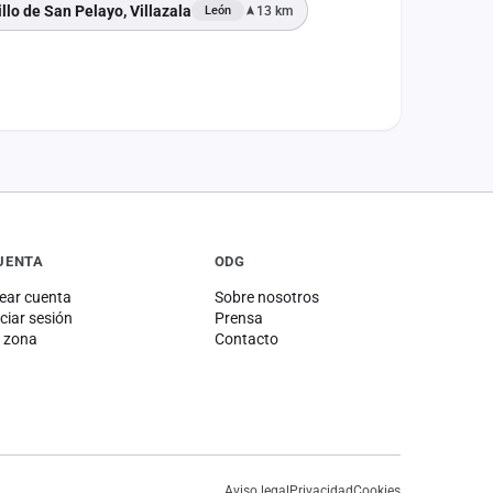
illo de San Pelayo, Villazala
13 km
León
UENTA
ODG
ear cuenta
Sobre nosotros
iciar sesión
Prensa
 zona
Contacto
Aviso legal
Privacidad
Cookies