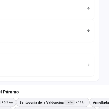
del Páramo
Santovenia de la Valdoncina
Armellada
5,5 km
11 km
León