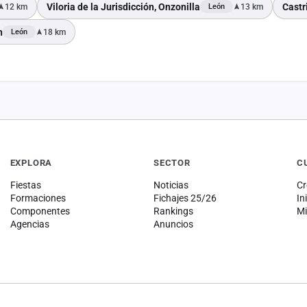
Viloria de la Jurisdicción, Onzonilla
Castr
12 km
13 km
León
n
18 km
León
EXPLORA
SECTOR
C
Fiestas
Noticias
Cr
Formaciones
Fichajes 25/26
In
Componentes
Rankings
Mi
Agencias
Anuncios