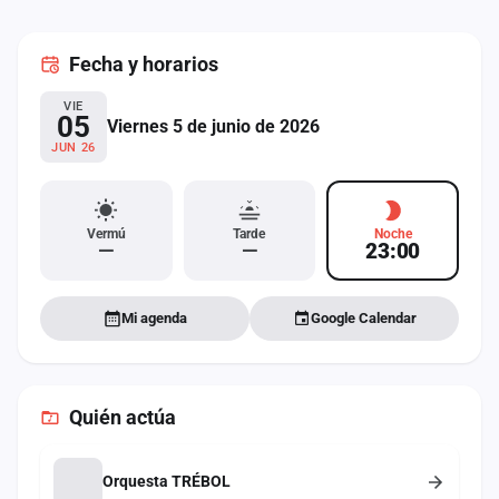
cuenta
Fecha
y horarios
Administración
VIE
Contacto
05
Viernes 5 de junio de 2026
JUN 26
Vermú
Tarde
Noche
—
—
23:00
Mi agenda
Google Calendar
Quién actúa
Orquesta TRÉBOL