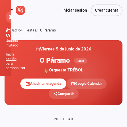
Iniciar sesión
Crear cuenta
¡Hola,
Inicio
Fiestas
O Páramo
Atrás
Verbener@!
Usuario
invitado
Viernes 5 de junio de 2026
·
Inicia
O Páramo
sesión
Lugo
para
personalizar
Orquesta TRÉBOL
Añadir a mi agenda
Google Calendar
Inicio
Compartir
Noticias
Formaciones
PUBLICIDAD
Fiestas