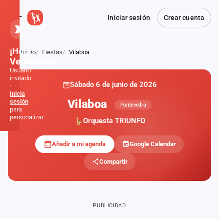
Iniciar sesión
Crear cuenta
¡Hola,
Inicio
Fiestas
Vilaboa
Atrás
Verbener@!
Usuario
invitado
Sábado 6 de junio de 2026
·
Inicia
Vilaboa
sesión
Pontevedra
para
personalizar
Orquesta TRIUNFO
Añadir a mi agenda
Google Calendar
Inicio
Compartir
Noticias
Formaciones
PUBLICIDAD
Fiestas