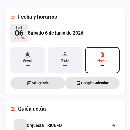
cuenta
Fecha
y horarios
Administración
SÁB
Contacto
06
Sábado 6 de junio de 2026
JUN 26
Vermú
Tarde
Noche
—
—
—
Mi agenda
Google Calendar
Quién actúa
Orquesta TRIUNFO