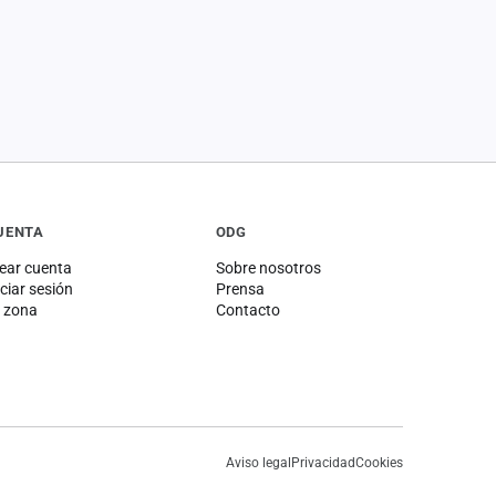
UENTA
ODG
ear cuenta
Sobre nosotros
iciar sesión
Prensa
 zona
Contacto
Aviso legal
Privacidad
Cookies