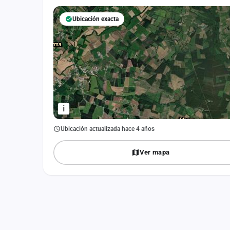
Fichajes
Ubicación exacta
Agencias
Rankings
Vídeos
Anuncios
i
Iniciar sesión
Ubicación actualizada hace 4 años
Crear cuenta
Ver mapa
Administración
Contacto