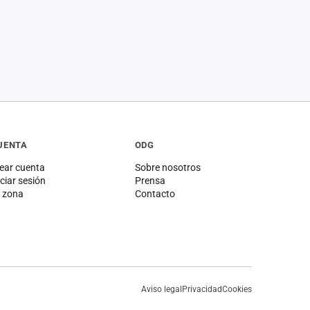
UENTA
ODG
ear cuenta
Sobre nosotros
iciar sesión
Prensa
 zona
Contacto
Aviso legal
Privacidad
Cookies