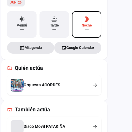
JUN 26
Vermú
Tarde
Noche
—
—
—
Mi agenda
Google Calendar
Quién actúa
Orquesta ACORDES
También
actúa
Disco Móvil PATAKIÑA