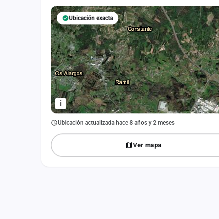
Fichajes
Ubicación exacta
Agencias
Rankings
Vídeos
Anuncios
i
Iniciar sesión
Ubicación actualizada hace 8 años y 2 meses
Crear cuenta
Ver mapa
Administración
Contacto