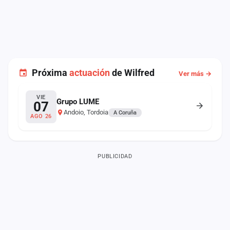
Próxima
actuación
de Wilfred
Ver más →
VIE
Grupo LUME
07
Andoio, Tordoia
A Coruña
AGO 26
PUBLICIDAD