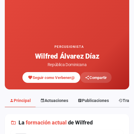
Mapa
de
fiestas
Componentes
Fichajes
PERCUSIONISTA
Wilfred Álvarez Díaz
Agencias
República Dominicana
Rankings
Seguir como Verbener@
Compartir
Vídeos
Anuncios
Principal
Actuaciones
Publicaciones
Traye
Iniciar
sesión
La
formación actual
de Wilfred
Crear