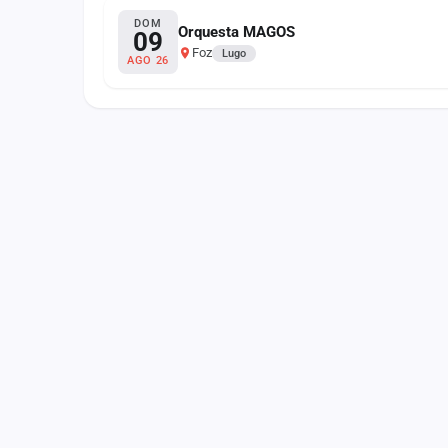
Fichajes
DOM
Orquesta MAGOS
09
Foz
Agencias
Lugo
AGO 26
Rankings
Vídeos
Anuncios
Iniciar sesión
Crear cuenta
Administración
Contacto