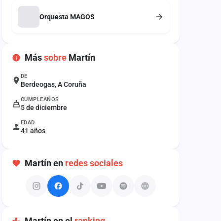
Orquesta MAGOS
Más
sobre
Martín
DE
Berdeogas, A Coruña
CUMPLEAÑOS
5 de diciembre
EDAD
41 años
Martín en
redes sociales
Martín en el
ranking