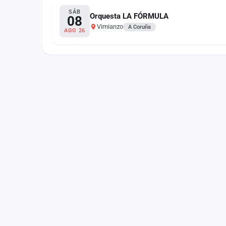
Fichajes
SÁB
Orquesta LA FÓRMULA
08
Vimianzo
Agencias
A Coruña
AGO 26
Rankings
Vídeos
Anuncios
Iniciar sesión
Crear cuenta
Administración
Contacto