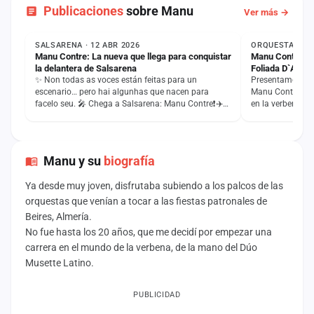
Publicaciones
sobre Manu
Ver más →
NOTICIA
NOTICIA
SALSARENA · 12 ABR 2026
ORQUESTAS DE G
Manu Contre: La nueva que llega para conquistar
Manu Contre, n
la delantera de Salsarena
Foliada D`Ases
✨ Non todas as voces están feitas para un
Presentamos al 
escenario… pero hai algunhas que nacen para
Manu Contre, pr
facelo seu. 🎤 Chega a Salsarena: Manu Contre❗️✈️
en la verbena ga
Dende Almería, cunha voz…
Temporada…
Manu y su
biografía
Ya desde muy joven, disfrutaba subiendo a los palcos de las
orquestas que venían a tocar a las fiestas patronales de
Beires, Almería.
No fue hasta los 20 años, que me decidí por empezar una
carrera en el mundo de la verbena, de la mano del Dúo
Musette Latino.
PUBLICIDAD