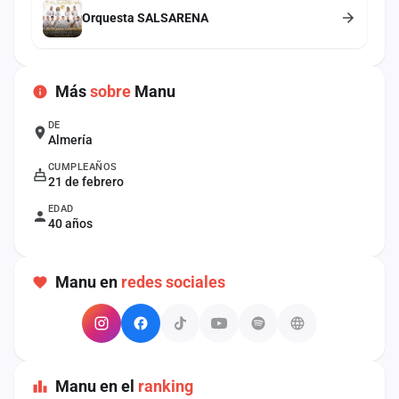
cuenta
Orquesta SALSARENA
Administración
Más
sobre
Manu
Contacto
DE
Almería
CUMPLEAÑOS
21 de febrero
EDAD
40 años
Manu en
redes sociales
Manu en el
ranking