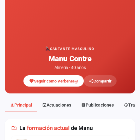
Mapa
de
fiestas
Componentes
Fichajes
CANTANTE MASCULINO
Manu Contre
Agencias
Almería · 40 años
Rankings
Seguir como Verbener@
Compartir
Vídeos
Anuncios
Principal
Actuaciones
Publicaciones
Traye
Iniciar
sesión
La
formación actual
de Manu
Crear