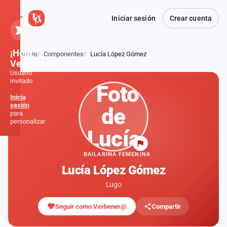
Iniciar sesión
Crear cuenta
¡Hola,
Inicio
Componentes
Lucía López Gómez
Atrás
Verbener@!
Usuario
invitado
·
Inicia
sesión
para
personalizar
Inicio
BAILARINA FEMENINA
Lucía López Gómez
Noticias
Lugo
Formaciones
Seguir como Verbener@
Compartir
Fiestas