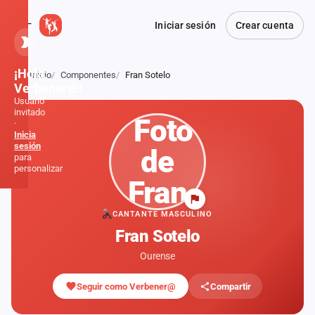
Iniciar sesión
Crear cuenta
¡Hola,
Inicio
Componentes
Fran Sotelo
Atrás
Verbener@!
Usuario
invitado
·
Inicia
sesión
para
personalizar
Inicio
CANTANTE MASCULINO
Fran Sotelo
Noticias
Ourense
Formaciones
Seguir como Verbener@
Compartir
Fiestas